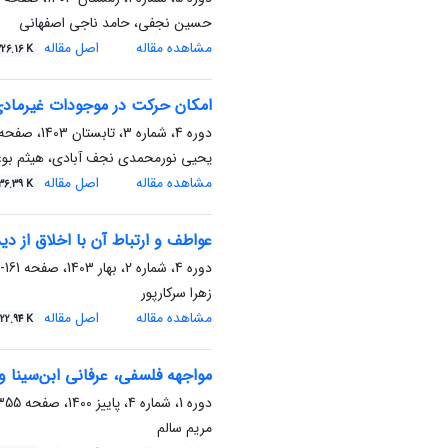
حسین نجفی، حامد ناجی اصفهانی
مشاهده مقاله
اصل مقاله
26.16 K
امکان حرکت در موجودات غیرمادی ب
دوره 4، شماره 3، تابستان 1403، صفحه
یحیی نورمحمدی نجف آبادی، هیثم بوعذ
مشاهده مقاله
اصل مقاله
36.39 K
عواطف و ارتباط آن با اخلاق از دید
دوره 4، شماره 2، بهار 1403، صفحه
161-184
زهرا سرکارپور
مشاهده مقاله
اصل مقاله
22.94 K
مواجهه فلسفی، عرفانی ابن‌سینا و
دوره 1، شماره 4، پاییز 1400، صفحه
55-370
مریم سالم