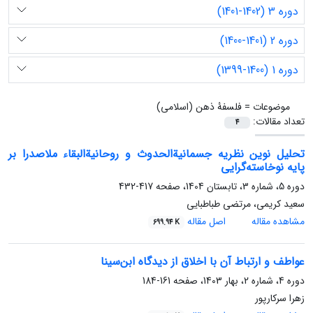
دوره 3 (1402-1401)
دوره 2 (1401-1400)
دوره 1 (1400-1399)
موضوعات =
فلسفۀ ذهن (اسلامی)
تعداد مقالات:
4
تحلیل نوین نظریه جسمانیة‌الحدوث و روحانیة‌البقاء ملاصدرا بر
پایه نوخاسته‌گرایی
دوره 5، شماره 3، تابستان 1404، صفحه
417-432
سعید کریمی، مرتضی طباطبایی
مشاهده مقاله
اصل مقاله
699.94 K
عواطف و ارتباط آن با اخلاق از دیدگاه ابن‌سینا
دوره 4، شماره 2، بهار 1403، صفحه
161-184
زهرا سرکارپور