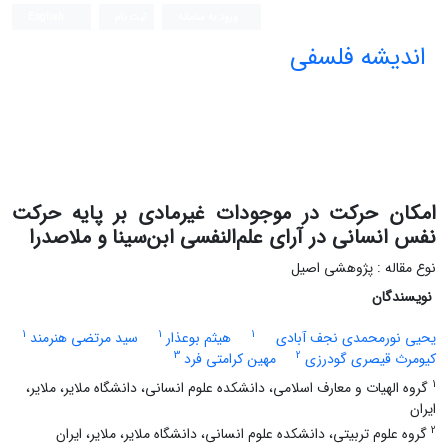
ورود به سامانه
ثبت نام
English
اندیشه فلسفی
امکان حرکت در موجودات غیرمادی بر پایه حرکت
نفس انسانی در آرای علم‌النفسی ابن‌سینا و ملاصدرا
نوع مقاله : پژوهشی اصیل
نویسندگان
1
1
1
یحیی نورمحمدی نجف آبادی
هیثم بوعذار
سید مرتضی هنرمند
3
2
کیومرث قیصری گودرزی
مهین کرامتی فرد
1
گروه الهیات و معارف اسلامی، دانشکده علوم انسانی، دانشگاه ملایر، ملایر،
ایران
2
گروه علوم تربیتی، دانشکده علوم انسانی، دانشگاه ملایر، ملایر، ایران