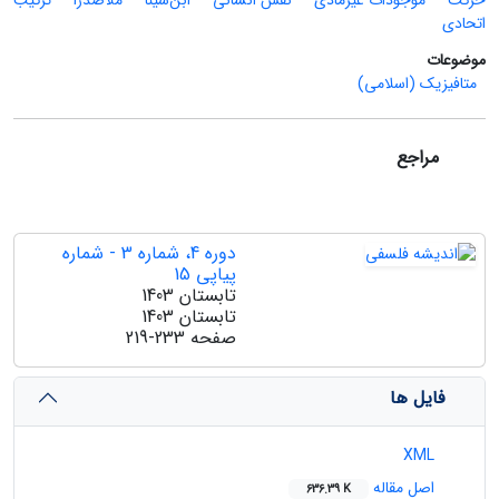
حرکت
موجودات غیرمادی
نفس انسانی
ابن‌سینا
ملاصدرا
ترکیب
اتحادی
موضوعات
متافیزیک (اسلامی)
مراجع
دوره 4، شماره 3 - شماره
پیاپی 15
تابستان 1403
تابستان 1403
صفحه
219-233
فایل ها
XML
اصل مقاله
636.39 K