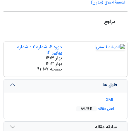
فلسفۀ اخلاق (مدرن)
مراجع
دوره 4، شماره 2 - شماره
پیاپی 14
بهار 1403
بهار 1403
صفحه
91-107
فایل ها
XML
اصل مقاله
662.74 K
سابقه مقاله