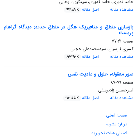
حامد قدیری، حامد قدیری، سیدکیوان وهابی
مشاهده مقاله
اصل مقاله
492.89 K
بازسازی منطق و متافیزیک هگل در منطق جدید: دیدگاه گراهام
پریست
صفحه
61-77
کسری فارسیان، سیدمحمدعلی حجتی
مشاهده مقاله
اصل مقاله
637.46 K
صور معقوله، حلول و مادیت نفس
صفحه
79-87
امیرحسین زادیوسفی
مشاهده مقاله
اصل مقاله
451.55 K
صفحه اصلی
درباره نشریه
اعضای هیات تحریریه