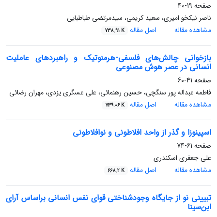
صفحه
19-40
ناصر نیکخو امیری، سعید کریمی، سیدمرتضی طباطبایی
مشاهده مقاله
اصل مقاله
738.91 K
بازخوانی چالش‌های فلسفی-هرمنوتیک و راهبردهای عاملیت
انسانی در عصر هوش مصنوعی
صفحه
41-60
فاطمه عبداله پور سنگچی، حسین رهنمائی، علی عسگری یزدی، مهران رضائی
مشاهده مقاله
اصل مقاله
739.06 K
اسپینوزا و گذر از واحد افلاطونی و نوافلاطونی
صفحه
61-74
علی جعفری اسکندری
مشاهده مقاله
اصل مقاله
668.2 K
تبیینی نو از جایگاه وجودشناختی قوای نفس انسانی براساس آرای
ابن‌سینا