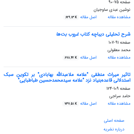
صفحه
75-90
نوشین عبدی ساوجیان
مشاهده مقاله
اصل مقاله
629.13 K
شرح تحلیلی دیباچه‌ کتاب
غروب بت‌ها
صفحه
91-107
محمد معقولی
مشاهده مقاله
اصل مقاله
678.42 K
تاثیر میراث منطقی "علامه ملاعبدالله بهابادی" بر تکوین سبک
استدلالی قاعده‌بنیاد نزد "علامه سیدمحمدحسین طباطبایی"
صفحه
109-124
حامد سراجی
مشاهده مقاله
اصل مقاله
737.51 K
صفحه اصلی
درباره نشریه